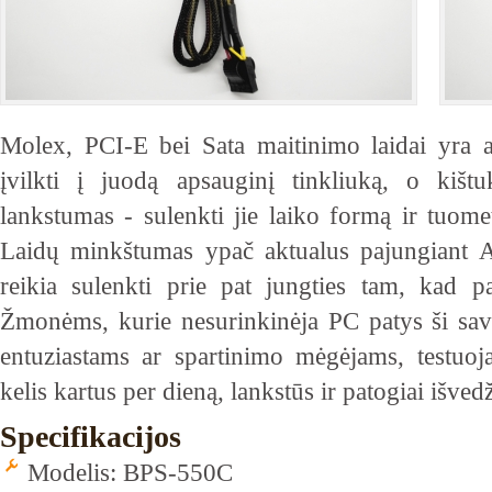
Molex, PCI-E bei Sata maitinimo laidai yra a
įvilkti į juodą apsauginį tinkliuką, o kišt
lankstumas - sulenkti jie laiko formą ir tuome
Laidų minkštumas ypač aktualus pajungiant A
reikia sulenkti prie pat jungties tam, kad pa
Žmonėms, kurie nesurinkinėja PC patys ši sav
entuziastams ar spartinimo mėgėjams, testuoj
kelis kartus per dieną, lankstūs ir patogiai išved
Specifikacijos
Modelis:
BPS-550C