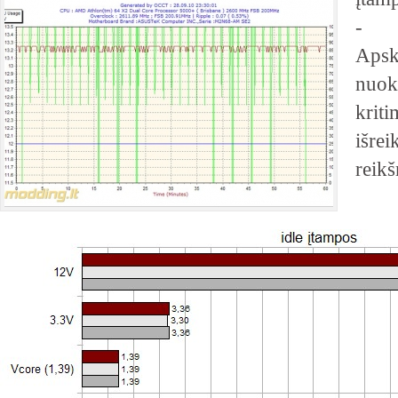
- 
Apsk
nuok
krit
išr
reikš