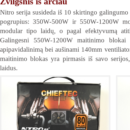
Žvilgsnis iš arčiau
Nitro serija susideda iš 10 skirtingo galingumo 
pogrupius: 350W-500W ir 550W-1200W mode
modular tipo laidų, o pagal efektyvumą atit
Galingesni 550W-1200W maitinimo blokai tu
apipavidalinimą bei aušinami 140mm ventilia
maitinimo blokas yra pirmasis iš savo serijos
laidus.