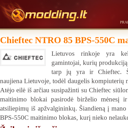
PRA
Chieftec NTRO 85 BPS-550C ma
Lietuvos rinkoje yra ke
gamintojai, kurių produkciją
tarp jų yra ir Chieftec. 
naujiena Lietuvoje, todėl daugelis kompiuterių n
Atėjo eilė iš arčiau susipažinti su Chieftec siūl
maitinimo blokai pasirodė birželio mėnesį i
atsiliepimų iš apžvalgininkų. Šiandieną į ma
BPS-550C maitinimo blokas, kurį nieko nelaukd