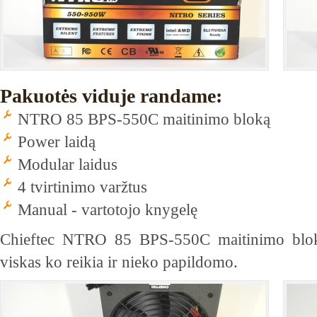
Pakuotės viduje randame:
NTRO 85 BPS-550C maitinimo bloką
Power laidą
Modular laidus
4 tvirtinimo varžtus
Manual - vartotojo knygelę
Chieftec NTRO 85 BPS-550C maitinimo bloko
viskas ko reikia ir nieko papildomo.