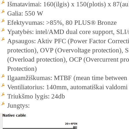
Išmatavimai: 160(ilgis) x 150(plotis) x 87(a
Galia: 550 W
Efektyvumas: >85%, 80 PLUS® Bronze
Ypatybės: intel/AMD dual core support, SLI/
Apsaugos: Aktiv PFC (Power Factor Correct
protection), OVP (Overvoltage protection), S
(Overload protection), OCP (Overcurrent pr
Protection)
Ilgaamžiškumas: MTBF (mean time between f
Ventiliatorius: 140mm, automatiškai valdom
Triukšmo lygis: 24db
Jungtys: