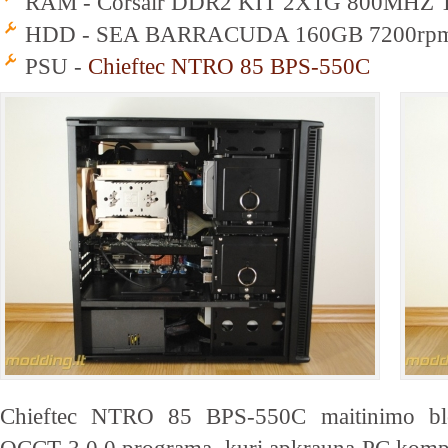
RAM - Corsair DDR2 KIT 2X1G 800MHZ
HDD - SEA BARRACUDA 160GB 7200rp
PSU -
Chieftec NTRO 85 BPS-550C
Chieftec NTRO 85 BPS-550C maitinimo blo