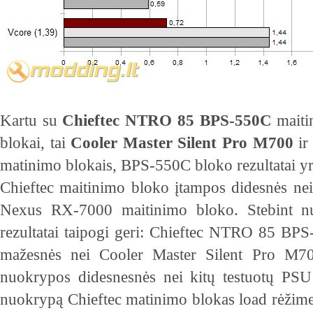
Kartu su
Chieftec NTRO 85 BPS-550C
maiti
blokai, tai
Cooler Master Silent Pro M700
i
matinimo blokais, BPS-550C bloko rezultatai yra 
Chieftec maitinimo bloko įtampos didesnės ne
Nexus RX-7000 maitinimo bloko. Stebint n
rezultatai taipogi geri: Chieftec NTRO 85 BP
mažesnės nei Cooler Master Silent Pro M70
nuokrypos didesnesnės nei kitų testuotų PSU 
nuokrypą Chieftec matinimo blokas load rėžime