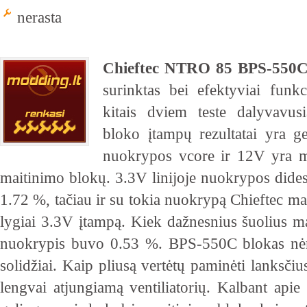
nerasta
Chieftec NTRO 85 BPS-550C
surinktas bei efektyviai funkc
kitais dviem teste dalyvavu
bloko įtampų rezultatai yra
nuokrypos vcore ir 12V yra ma
maitinimo blokų. 3.3V linijoje nuokrypos dides
1.72 %, tačiau ir su tokia nuokrypą Chieftec ma
lygiai 3.3V įtampą. Kiek dažnesnius šuolius m
nuokrypis buvo 0.53 %. BPS-550C blokas nėra 
solidžiai. Kaip pliusą vertėtų paminėti lanksčiu
lengvai atjungiamą ventiliatorių. Kalbant apie