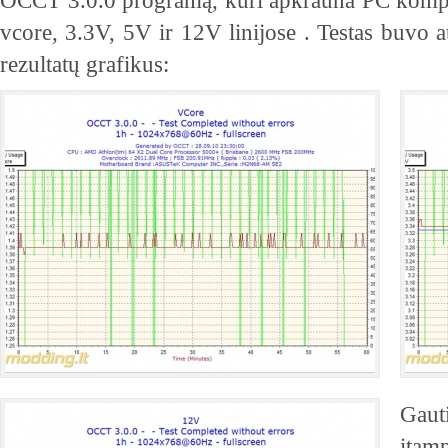
OCCT 3.0.0 programą, kuri apkrauna PC kompon
vcore, 3.3V, 5V ir 12V linijose . Testas buvo a
rezultatų grafikus:
Gauti
įtam