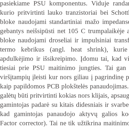
pasiekiame PSU komponentus. Viduje randame
kurio pritvirtinti lauko tranzistoriai bei Scho
bloke naudojami standartiniai mažo impedans
gebantys neišsipūsti net 105 C trumpalaikėje 
bloke naudojami droseliai ir impulsiniai transf
termo kebrikus (angl. heat shrink), kuri
apdulkėjimo ir išsikreipimo. Įdomu tai, kad vir
tiesiai prie PSU maitinimo jungties. Tai gan
viršįtampių įleisti kur nors giliau į pagrindinę 
kaip papildomos PCB plokštelės panaudojimas. 
galėtų būti pritvirtinti kokias nors klijais, aps
gamintojas padarė su kitais didesniais ir svarb
kad gamintojas panaudojo aktyvų galios koe
Factor corrector). Tai ne tik užtikrina maitini