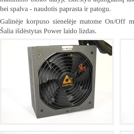
bei spalva - naudotis paprasta ir patogu.
Galinėje korpuso sienelėje matome On/Off myg
Šalia išdėstytas Power laido lizdas.