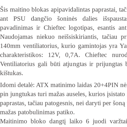
Šis maitino blokas apipavidalintas paprastai, tač
ant PSU dangčio šoninės dalies išspaust
pavadinimas ir Chieftec logotipas, esantis ant 
Naudojamas niekuo neišsiskiriantis, tačiau p
140mm ventiliatorius, kurio gamintojas yra Yat
charakteristikos: 12V, 0,7A. Chieftec nur
Ventiliatorius gali būti atjungtas ir prijungta
kištukas.
Idomi detalė: ATX matinimo laidas 20+4PIN nėr
pin jungtukas turi mažas auseles, kurios įsistat
paprastas, tačiau patogesnis, nei daryti per šoną
mažas patobulinimas patiko.
Maitinimo bloko dangtį laiko 6 juodi varžta