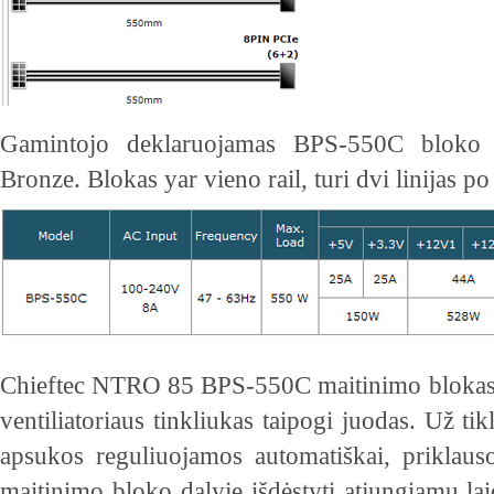
Gamintojo deklaruojamas BPS-550C blok
Bronze. Blokas yar vieno rail, turi dvi linijas po
Chieftec NTRO 85 BPS-550C maitinimo blokas n
ventiliatoriaus tinkliukas taipogi juodas. Už ti
apsukos reguliuojamos automatiškai, priklau
maitinimo bloko dalyje išdėstyti atjungiamų laid