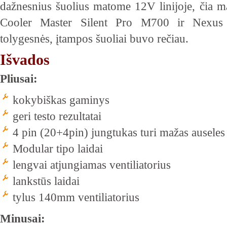
dažnesnius šuolius matome 12V linijoje, čia 
Cooler Master Silent Pro M700 ir Nexu
tolygesnės, įtampos šuoliai buvo rečiau.
Išvados
Pliusai:
kokybiškas gaminys
geri testo rezultatai
4 pin (20+4pin) jungtukas turi mažas auseles 
Modular tipo laidai
lengvai atjungiamas ventiliatorius
lankstūs laidai
tylus 140mm ventiliatorius
Minusai: