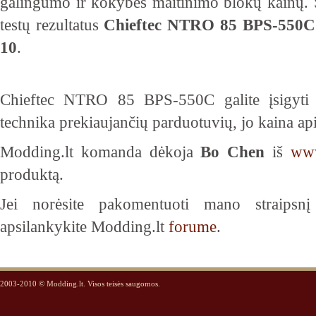
galingumo ir kokybės maitinimo blokų kainų. S
testų rezultatus
Chieftec NTRO 85 BPS-550C
10
.
Chieftec NTRO 85 BPS-550C galite įsigyti 
technika prekiaujančių parduotuvių, jo kaina ap
Modding.lt komanda dėkoja
Bo Chen
iš
www
produktą.
Jei norėsite pakomentuoti mano straipsn
apsilankykite Modding.lt
forume
.
2003-2010 © Modding.lt. Visos teisės saugomos.